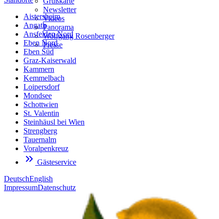
Grußkarte
Newsletter
Aistersheim
Videos
Angath
Panorama
Ansfelden Nord
Wolfgang Rosenberger
Eben Nord
Presse
Eben Süd
Graz-Kaiserwald
Kammern
Kemmelbach
Loipersdorf
Mondsee
Schottwien
St. Valentin
Steinhäusl bei Wien
Strengberg
Tauernalm
Voralpenkreuz
Gästeservice
Deutsch
English
Impressum
Datenschutz