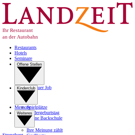
Ihr Restaurant
an der Autobahn
Restaurants
Hotels
Seminare
Offene Stellen
Ihr neuer Job
Kinderclub
Lehre
Memory
Spielplätze
Kindergeburtstag
Weiteres
Kleine Backschule
Ihre Meinung zählt
Strengberg