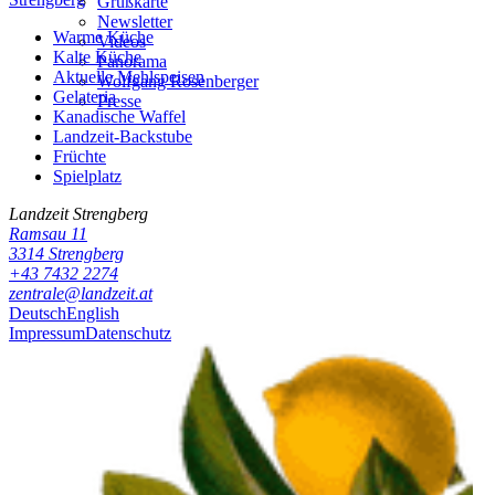
Grußkarte
Newsletter
Warme Küche
Videos
Kalte Küche
Panorama
Aktuelle Mehlspeisen
Wolfgang Rosenberger
Gelateria
Presse
Kanadische Waffel
Landzeit-Backstube
Früchte
Spielplatz
Landzeit
Strengberg
Ramsau 11
3314
Strengberg
+43 7432 2274
zentrale@landzeit.at
Deutsch
English
Impressum
Datenschutz