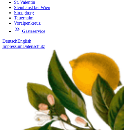
St. Valentin
Steinhäusl bei Wien
Strengberg
Tauernalm
Voralpenkreuz
Gästeservice
Deutsch
English
Impressum
Datenschutz