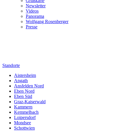
Grußkarte
Newsletter
Videos
Panorama
Wolfgang Rosenberger
Presse
Standorte
Aistersheim
Angath
Ansfelden Nord
Eben Nord
Eben Süd
Graz-Kaiserwald
Kammern
Kemmelbach
Loipersdorf
Mondsee
Schottwien