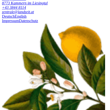
8773
Kammern im Liesingtal
+43 3844 8114
zentrale@landzeit.at
Deutsch
English
Impressum
Datenschutz