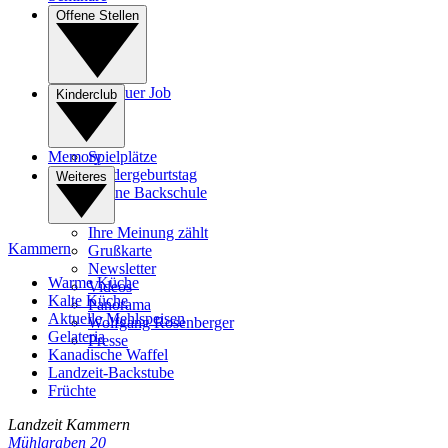
Offene Stellen
Ihr neuer Job
Kinderclub
Lehre
Memory
Spielplätze
Kindergeburtstag
Weiteres
Kleine Backschule
Ihre Meinung zählt
Kammern
Grußkarte
Newsletter
Warme Küche
Videos
Kalte Küche
Panorama
Aktuelle Mehlspeisen
Wolfgang Rosenberger
Gelateria
Presse
Kanadische Waffel
Landzeit-Backstube
Früchte
Landzeit
Kammern
Mühlgraben 20