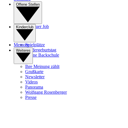
Offene Stellen
Ihr neuer Job
Kinderclub
Lehre
Memory
Spielplätze
Kindergeburtstag
Weiteres
Kleine Backschule
Ihre Meinung zählt
Grußkarte
Newsletter
Videos
Panorama
Wolfgang Rosenberger
Presse