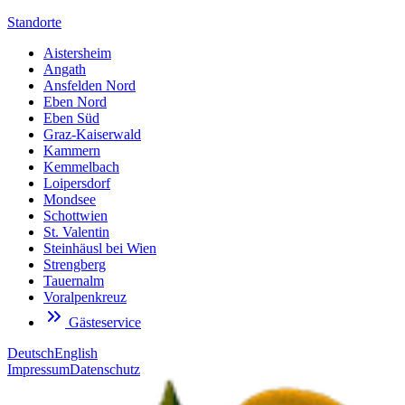
Standorte
Aistersheim
Angath
Ansfelden Nord
Eben Nord
Eben Süd
Graz-Kaiserwald
Kammern
Kemmelbach
Loipersdorf
Mondsee
Schottwien
St. Valentin
Steinhäusl bei Wien
Strengberg
Tauernalm
Voralpenkreuz
Gästeservice
Deutsch
English
Impressum
Datenschutz