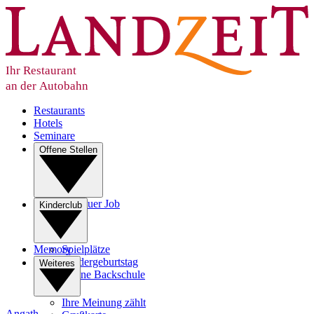
Ihr Restaurant
an der Autobahn
Restaurants
Hotels
Seminare
Offene Stellen
Ihr neuer Job
Kinderclub
Lehre
Memory
Spielplätze
Kindergeburtstag
Weiteres
Kleine Backschule
Ihre Meinung zählt
Angath