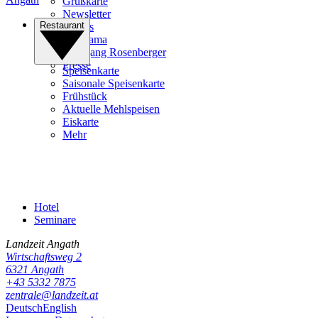
Grußkarte
Newsletter
Restaurant
Videos
Panorama
Wolfgang Rosenberger
Presse
Speisenkarte
Saisonale Speisenkarte
Frühstück
Aktuelle Mehlspeisen
Eiskarte
Mehr
Hotel
Seminare
Landzeit
Angath
Wirtschaftsweg 2
6321
Angath
+43 5332 7875
zentrale@landzeit.at
Deutsch
English