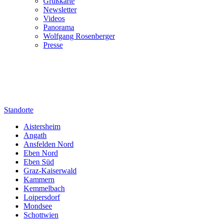
Grußkarte
Newsletter
Videos
Panorama
Wolfgang Rosenberger
Presse
Standorte
Aistersheim
Angath
Ansfelden Nord
Eben Nord
Eben Süd
Graz-Kaiserwald
Kammern
Kemmelbach
Loipersdorf
Mondsee
Schottwien