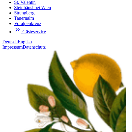
St. Valentin
Steinhäusl bei Wien
Strengberg
Tauernalm
Voralpenkreuz
Gästeservice
Deutsch
English
Impressum
Datenschutz