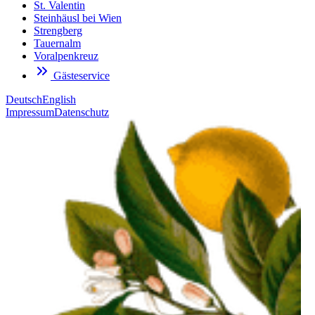
St. Valentin
Steinhäusl bei Wien
Strengberg
Tauernalm
Voralpenkreuz
Gästeservice
Deutsch
English
Impressum
Datenschutz