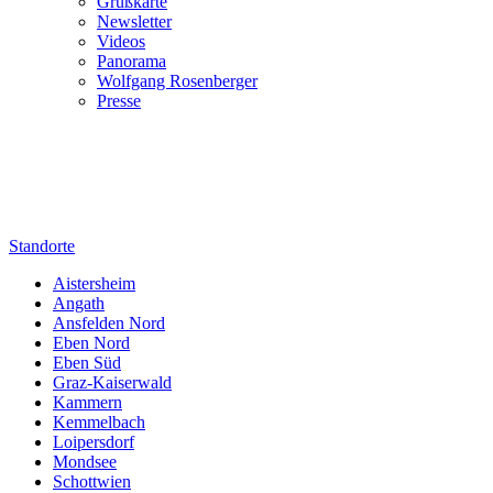
Grußkarte
Newsletter
Videos
Panorama
Wolfgang Rosenberger
Presse
Standorte
Aistersheim
Angath
Ansfelden Nord
Eben Nord
Eben Süd
Graz-Kaiserwald
Kammern
Kemmelbach
Loipersdorf
Mondsee
Schottwien