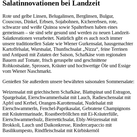
Salatinnovationen bei Landzeit
Rote und gelbe Linsen, Belugalinsen, Berglinsen, Bulgur,
Couscous, Dinkel, Erbsen, Sojabohnen, Kichererbsen, rote,
schwarze und weiße Quinoa sowie Spalterbsen haben eines
gemeinsam – sie sind sehr gesund und werden zu neuen Landzeit-
Salatkreationen verarbeitet. Natürlich gibt es auch noch immer
unsere traditionellen Salate wie Wiener Gurkensalat, hausgemachter
Kartoffelsalat, Wurstsalat, Thunfischsalat „Nizza“, feine Terrinen
und Antipasti mit Zutaten der Saison, Schafkäse vom regionalen
Bauern auf Tomate, frisch geraspelte und geschnittene
Rohkostsalate, Sprossen, Kräuter und hochwertige Öle und Essige
vom Wiener Naschmarkt.
Genießen Sie außerdem unsere bewährten saisonalen Sommersalate:
Weizensalat mit griechischem Schafkäse, Blattspinat und Estragon,
Spargelsalat, Eierschwammerlsalat mit Lauch, Radieschensalat mit
Apfel und Kerbel, Orangen-Karottensalat, Nudelsalat mit
Eierschwammerln, Fenchel-Paprikasalat, Gebratene Champignons
mit Kräutermarinade, Roastbeefröllchen mit Ei-Kräuterfülle,
Eierschwammerlsulz, Bierrettichsalat, Ebly-Weizensalat mit
Brokkoli, Lauch und Daikonkresse, Rindercarpaccio mit
Basilikumpesto, Rindfleischsalat mit Kürbiskernöl