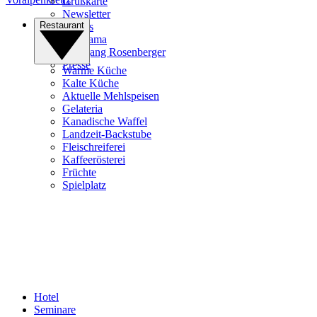
Grußkarte
Newsletter
Restaurant
Videos
Panorama
Wolfgang Rosenberger
Presse
Warme Küche
Kalte Küche
Aktuelle Mehlspeisen
Gelateria
Kanadische Waffel
Landzeit-Backstube
Fleischreiferei
Kaffeerösterei
Früchte
Spielplatz
Hotel
Seminare