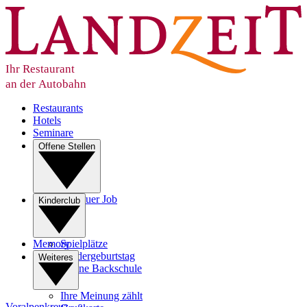
Ihr Restaurant
an der Autobahn
Restaurants
Hotels
Seminare
Offene Stellen
Ihr neuer Job
Kinderclub
Lehre
Memory
Spielplätze
Kindergeburtstag
Weiteres
Kleine Backschule
Ihre Meinung zählt
Voralpenkreuz