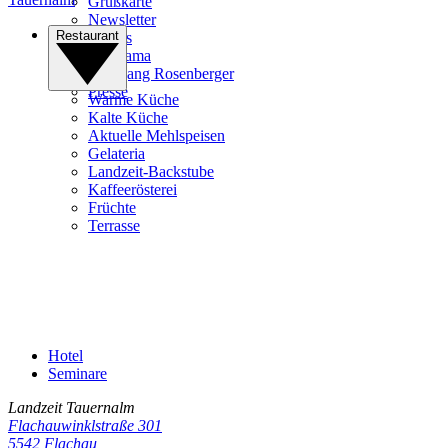
Grußkarte
Newsletter
Restaurant
Videos
Panorama
Wolfgang Rosenberger
Presse
Warme Küche
Kalte Küche
Aktuelle Mehlspeisen
Gelateria
Landzeit-Backstube
Kaffeerösterei
Früchte
Terrasse
Hotel
Seminare
Landzeit
Tauernalm
Flachauwinklstraße 301
5542
Flachau