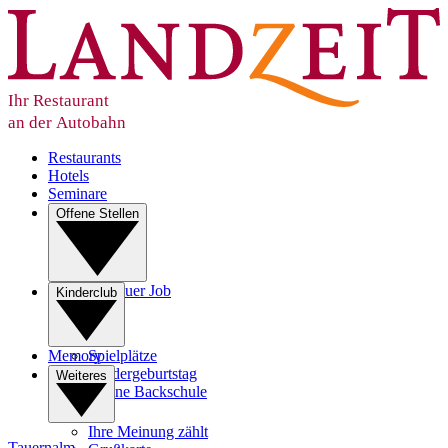
Ihr Restaurant
an der Autobahn
Restaurants
Hotels
Seminare
Offene Stellen
Ihr neuer Job
Kinderclub
Lehre
Memory
Spielplätze
Kindergeburtstag
Weiteres
Kleine Backschule
Ihre Meinung zählt
Tauernalm