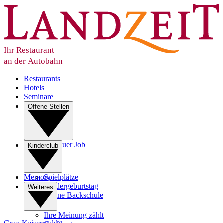
Ihr Restaurant
an der Autobahn
Restaurants
Hotels
Seminare
Offene Stellen
Ihr neuer Job
Kinderclub
Lehre
Memory
Spielplätze
Kindergeburtstag
Weiteres
Kleine Backschule
Ihre Meinung zählt
Graz-Kaiserwald