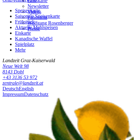
Grußkarte
Newsletter
Speisenkarte
Videos
Saisonale Speisenkarte
Panorama
Frühstück
Wolfgang Rosenberger
Aktuelle Mehlspeisen
Presse
Eiskarte
Kanadische Waffel
Spielplatz
Mehr
Landzeit
Graz-Kaiserwald
Neue Welt 98
8143
Dobl
+43 3136 53 972
zentrale@landzeit.at
Deutsch
English
Impressum
Datenschutz